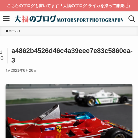
こちらのブログも書いてます『大福のブログ ライカを持って膝栗毛』
ホーム
a4862b4526d46c4a39eee7e83c5860ea-
1
26
3
2021年6月26日