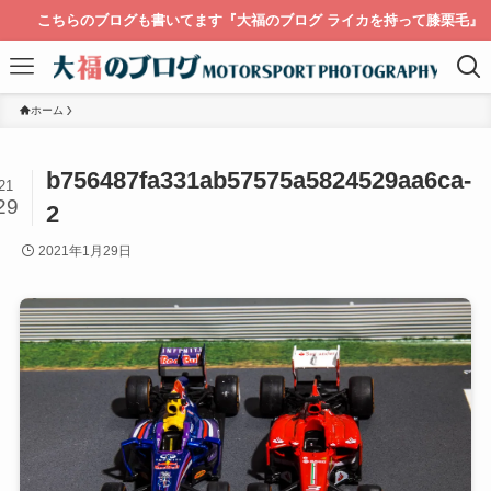
こちらのブログも書いてます『大福のブログ ライカを持って膝栗毛』
ホーム
b756487fa331ab57575a5824529aa6ca-
21
29
2
2021年1月29日