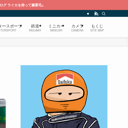
膝栗毛』
タースポーツ
鉄道
ミニカー
カメラ
もくじ
TORSPORT
RAILWAY
MINICAR
CAMERA
SITE MAP