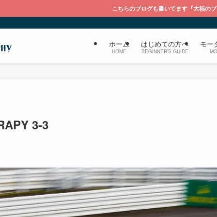
こちらのブログも書いてます『大福のブログ ライカを持って
ホーム
はじめての方へ
モー
HOME
BEGINNER’S GUIDE
MO
APY 3-3