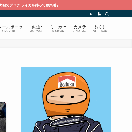
持って膝栗毛』
タースポーツ
鉄道
ミニカー
カメラ
もくじ
TORSPORT
RAILWAY
MINICAR
CAMERA
SITE MAP