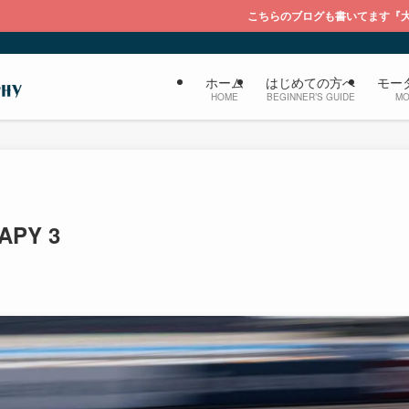
こちらのブログも書いてます『大福のブログ ライカを
ホーム
はじめての方へ
モー
HOME
BEGINNER’S GUIDE
MO
APY 3