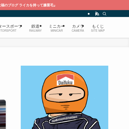
持って膝栗毛』
タースポーツ
鉄道
ミニカー
カメラ
もくじ
TORSPORT
RAILWAY
MINICAR
CAMERA
SITE MAP