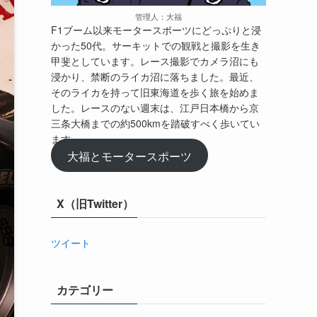
管理人：大福
F1ブーム以来モータースポーツにどっぷりと浸
かった50代。サーキットでの観戦と撮影を生き
甲斐としています。レース撮影でカメラ沼にも
浸かり、禁断のライカ沼に落ちました。最近、
そのライカを持って旧東海道を歩く旅を始めま
した。レースのない週末は、江戸日本橋から京
三条大橋までの約500kmを踏破すべく歩いてい
ます。
大福とモータースポーツ
X（旧Twitter）
ツイート
カテゴリー