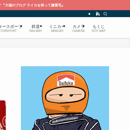
イカを持って膝栗毛』
タースポーツ
鉄道
ミニカー
カメラ
もくじ
TORSPORT
RAILWAY
MINICAR
CAMERA
SITE MAP