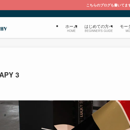
こちらのブログも書いてます『大福のブログ ラ
ホーム
はじめての方へ
モー
HOME
BEGINNER’S GUIDE
MO
APY 3