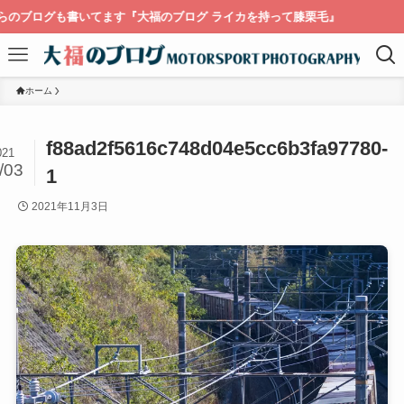
ブログも書いてます『大福のブログ ライカを持って膝栗毛』
ホーム
f88ad2f5616c748d04e5cc6b3fa97780-
021
/03
1
2021年11月3日