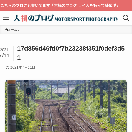
ちらのブログも書いてます『大福のブログ ライカを持って膝栗毛』
ホーム
17d856d46fd0f7b23238f351f0def3d5-
2021
7/11
1
2021年7月11日