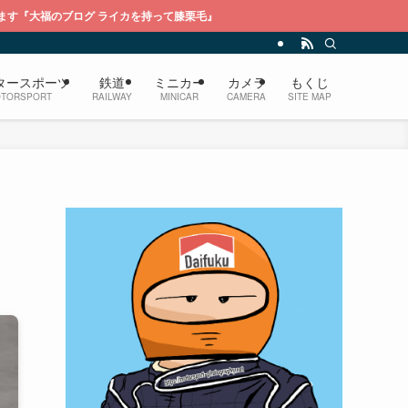
ライカを持って膝栗毛』
タースポーツ
鉄道
ミニカー
カメラ
もくじ
TORSPORT
RAILWAY
MINICAR
CAMERA
SITE MAP