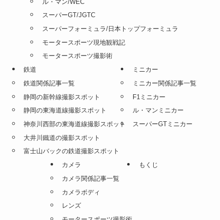
ル・マン/WEC
スーパーGT/JGTC
スーパーフォーミュラ/日本トップフォーミュラ
モータースポーツ現地観戦記
モータースポーツ撮影術
鉄道
ミニカー
鉄道関係記事一覧
ミニカー関係記事一覧
静岡の新幹線撮影スポット
F1ミニカー
静岡の東海道線撮影スポット
ル・マンミニカー
神奈川西部の東海道線撮影スポット
スーパーGTミニカー
大井川鐵道の撮影スポット
富士山バックの鉄道撮影スポット
カメラ
もくじ
カメラ関係記事一覧
カメラボディ
レンズ
モータースポーツ撮影術