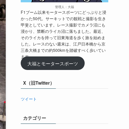
管理人：大福
F1ブーム以来モータースポーツにどっぷりと浸
かった50代。サーキットでの観戦と撮影を生き
甲斐としています。レース撮影でカメラ沼にも
浸かり、禁断のライカ沼に落ちました。最近、
そのライカを持って旧東海道を歩く旅を始めま
した。レースのない週末は、江戸日本橋から京
三条大橋までの約500kmを踏破すべく歩いてい
ます。
大福とモータースポーツ
X（旧Twitter）
ツイート
カテゴリー