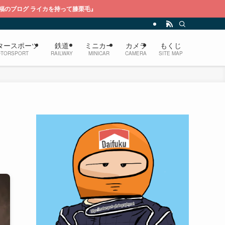
って膝栗毛』
タースポーツ
鉄道
ミニカー
カメラ
もくじ
TORSPORT
RAILWAY
MINICAR
CAMERA
SITE MAP