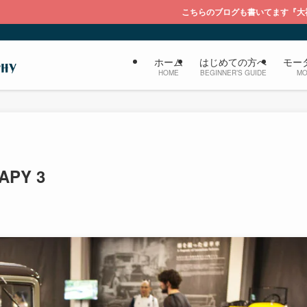
こちらのブログも書いてます『大福のブログ ライカを持
ホーム
はじめての方へ
モー
HOME
BEGINNER’S GUIDE
MO
APY 3