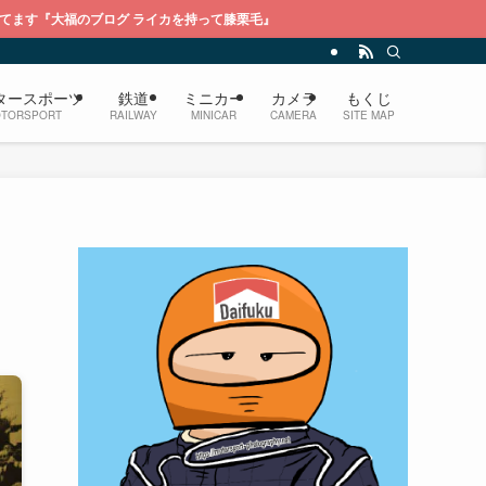
ログ ライカを持って膝栗毛』
タースポーツ
鉄道
ミニカー
カメラ
もくじ
TORSPORT
RAILWAY
MINICAR
CAMERA
SITE MAP