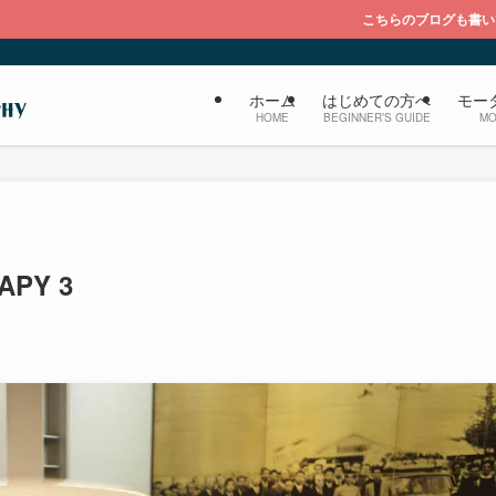
こちらのブログも書いてます『大福のブ
ホーム
はじめての方へ
モー
HOME
BEGINNER’S GUIDE
MO
APY 3