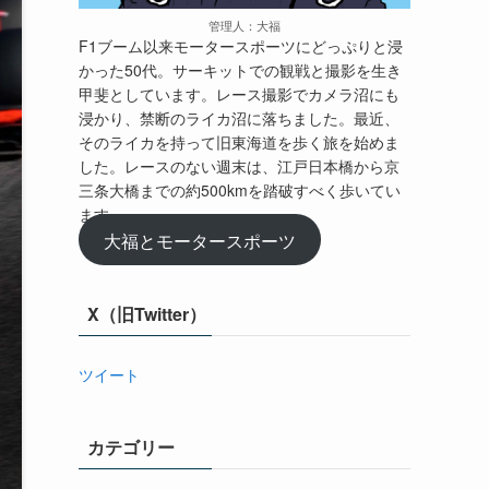
管理人：大福
F1ブーム以来モータースポーツにどっぷりと浸
かった50代。サーキットでの観戦と撮影を生き
甲斐としています。レース撮影でカメラ沼にも
浸かり、禁断のライカ沼に落ちました。最近、
そのライカを持って旧東海道を歩く旅を始めま
した。レースのない週末は、江戸日本橋から京
三条大橋までの約500kmを踏破すべく歩いてい
ます。
大福とモータースポーツ
X（旧Twitter）
ツイート
カテゴリー