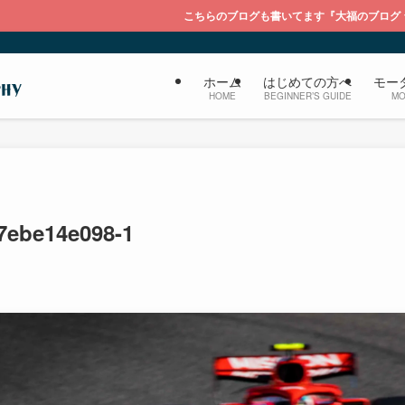
こちらのブログも書いてます『大福のブログ ライカを持って膝栗毛
ホーム
はじめての方へ
モー
HOME
BEGINNER’S GUIDE
MO
7ebe14e098-1