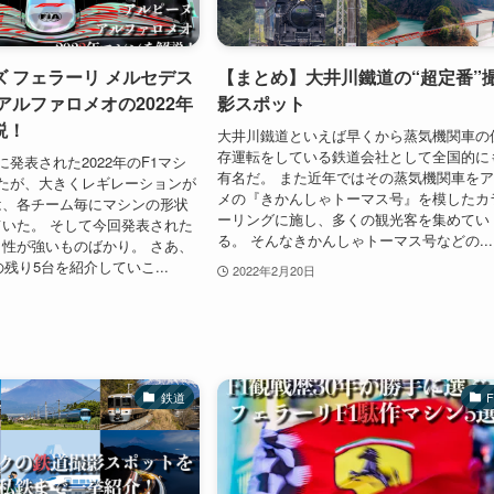
 フェラーリ メルセデス
【まとめ】大井川鐵道の“超定番”
アルファロメオの2022年
影スポット
説！
大井川鐵道といえば早くから蒸気機関車の
存運転をしている鉄道会社として全国的に
に発表された2022年のF1マシ
有名だ。 また近年ではその蒸気機関車を
たが、大きくレギレーションが
メの『きかんしゃトーマス号』を模したカ
は、各チーム毎にマシンの形状
ーリングに施し、多くの観光客を集めてい
いた。 そして今回発表された
る。 そんなきかんしゃトーマス号などの...
性が強いものばかり。 さあ、
の残り5台を紹介していこ...
2022年2月20日
鉄道
F