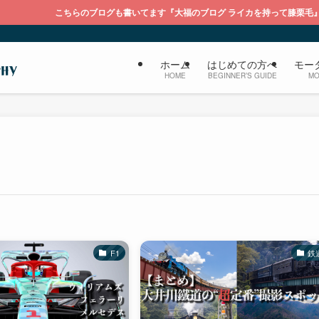
のブログも書いてます『大福のブログ ライカを持って膝栗毛』
ホーム
はじめての方へ
モー
HOME
BEGINNER’S GUIDE
MO
F1
鉄