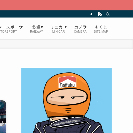
タースポーツ
鉄道
ミニカー
カメラ
もくじ
TORSPORT
RAILWAY
MINICAR
CAMERA
SITE MAP
道