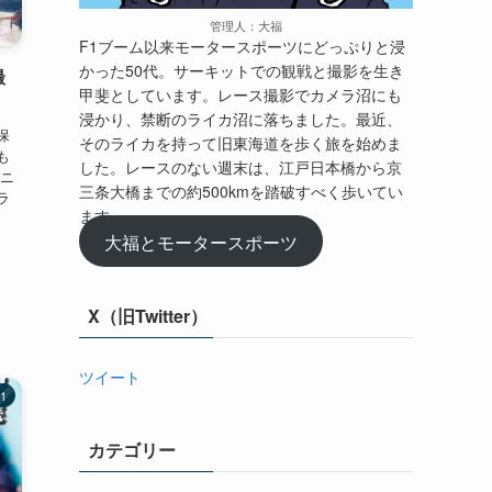
管理人：大福
F1ブーム以来モータースポーツにどっぷりと浸
かった50代。サーキットでの観戦と撮影を生き
撮
甲斐としています。レース撮影でカメラ沼にも
浸かり、禁断のライカ沼に落ちました。最近、
保
そのライカを持って旧東海道を歩く旅を始めま
も
した。レースのない週末は、江戸日本橋から京
アニ
三条大橋までの約500kmを踏破すべく歩いてい
ラ
ます。
大福とモータースポーツ
X（旧Twitter）
ツイート
1
カテゴリー