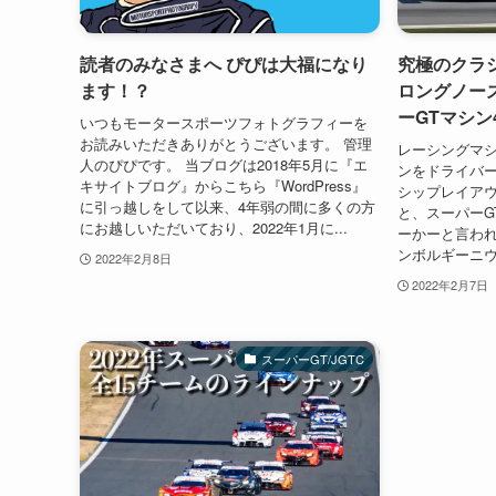
読者のみなさまへ ぴぴは大福になり
究極のクラ
ます！？
ロングノー
ーGTマシン
いつもモータースポーツフォトグラフィーを
お読みいただきありがとうございます。 管理
レーシングマ
人のぴぴです。 当ブログは2018年5月に『エ
ンをドライバ
キサイトブログ』からこちら『WordPress』
シップレイアウ
に引っ越しをして以来、4年弱の間に多くの方
と、スーパーG
にお越しいただいており、2022年1月に...
ーかーと言われ
ンボルギーニウラ
2022年2月8日
2022年2月7日
スーパーGT/JGTC