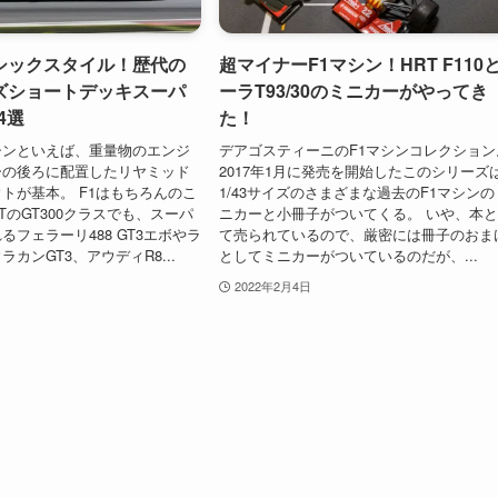
シックスタイル！歴代の
超マイナーF1マシン！HRT F110
ズショートデッキスーパ
ーラT93/30のミニカーがやってき
4選
た！
シンといえば、重量物のエンジ
デアゴスティーニのF1マシンコレクション
ーの後ろに配置したリヤミッド
2017年1月に発売を開始したこのシリーズ
トが基本。 F1はもちろんのこ
1/43サイズのさまざまな過去のF1マシンの
TのGT300クラスでも、スーパ
ニカーと小冊子がついてくる。 いや、本
るフェラーリ488 GT3エボやラ
て売られているので、厳密には冊子のおま
カンGT3、アウディR8...
としてミニカーがついているのだが、...
2022年2月4日