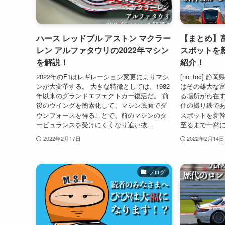
ハース レッドブル アストン マクラー
【まとめ】
レン アルファタウリの2022年マシン
スポットを
を解説！
紹介！
2022年のF1はレギレーション変更によりマシ
[no_toc]
ンが大変革する。 大きな特徴としては、1982
はその雄大な
年以来のグランドエフェクトカー復活だ。 前
る場所が点在す
後のウイングを簡素化して、マシン底面でダ
住の撮り鉄で
ウンフォースを得ることで、前のマシンのタ
スポットを新幹
ービュランスを受けにくくなり追い抜...
至るまで一挙に
2022年2月17日
2022年2月14日
ブログ