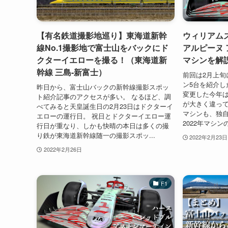
【有名鉄道撮影地巡り】東海道新幹
ウィリアムズ
線No.1撮影地で富士山をバックにド
アルピーヌ 
クターイエローを撮る！（東海道新
マシンを解
幹線 三島-新富士）
前回は2月上旬
ン5台を紹介し
昨日から、富士山バックの新幹線撮影スポッ
変更した今年
ト紹介記事のアクセスが多い。 なるほど、調
が大きく違って
べてみると天皇誕生日の2月23日はドクターイ
マシンも、独自
エローの運行日。 祝日とドクターイエロー運
2022年マシン
行日が重なり、しかも快晴の本日は多くの撮
り鉄が東海道新幹線随一の撮影スポッ...
2022年2月23日
2022年2月26日
F1