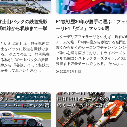
富士山バックの鉄道撮影
F1観戦歴30年が勝手に選ぶ！フェ
新幹線から私鉄まで一挙
ーリF1『ダメ』マシン5選
スクーデリアフェラーリといえば、現在のF
チームで唯一F1初年度から参戦する名門だ
 静岡県といえば富士山。 静岡県内に
古くから多くのシーズンでチャンピオンシ
富士をバックに鉄道を撮影でき
プ争いを繰り広げており、ドライバーズタ
る。 そこで今回は、静岡県在
トル15回コンストラクターズタイトル16回
ある私が、富士山バックの撮影
獲得する強豪チームでもある。 そんな...
線からJR各線、そして私鉄に
紹介してみたいと思う...
2022年2月11日
スーパーGT/JGTC
ミニカ