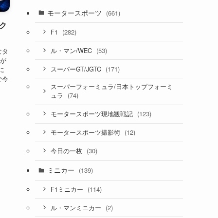
モータースポーツ
(661)
ック
(282)
F1
(53)
ル・マン/WEC
なタ
味が
(171)
スーパーGT/JGTC
に
で今
スーパーフォーミュラ/日本トップフォーミ
(74)
ュラ
(123)
モータースポーツ現地観戦記
(12)
モータースポーツ撮影術
(30)
今日の一枚
ミニカー
(139)
(114)
F1ミニカー
(2)
ル・マンミニカー