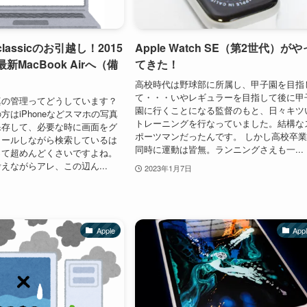
 classicのお引越し！2015
Apple Watch SE（第2世代）がや
最新MacBook Airへ（備
てきた！
高校時代は野球部に所属し、甲子園を目指
て・・・いやレギュラーを目指して後に甲
真の管理ってどうしています？
園に行くことになる監督のもと、日々キツ
方はiPhoneなどスマホの写真
トレーニングを行なっていました。結構な
保存して、必要な時に画面をグ
ポーツマンだったんです。 しかし高校卒
ロールしながら検索しているは
同時に運動は皆無。ランニングさえも一...
って超めんどくさいですよね。
えながらアレ、この辺ん...
2023年1月7日
Apple
App