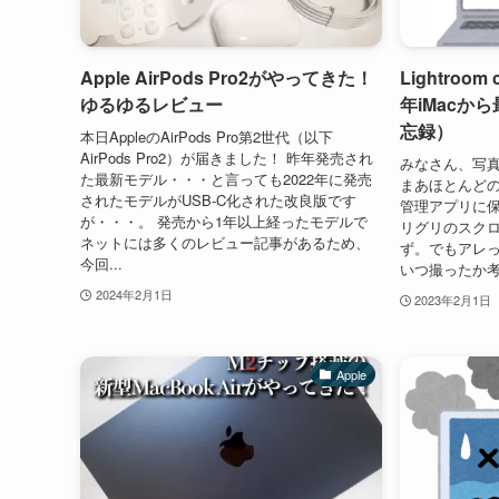
Apple AirPods Pro2がやってきた！
Lightroom
ゆるゆるレビュー
年iMacから
忘録）
本日AppleのAirPods Pro第2世代（以下
AirPods Pro2）が届きました！ 昨年発売され
みなさん、写
た最新モデル・・・と言っても2022年に発売
まあほとんどの
されたモデルがUSB-C化された改良版です
管理アプリに
が・・・。 発売から1年以上経ったモデルで
リグリのスク
ネットには多くのレビュー記事があるため、
ず。でもアレ
今回...
いつ撮ったか考
2024年2月1日
2023年2月1日
Apple