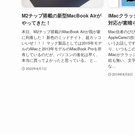
M2チップ搭載の新型MacBook Airが
iMacクラッ
やってきた！
対応が素晴
本日、M2チップ搭載のMacBook Airが我が家
Mac信者のぴ
に到着した！ 新色のミッドナイト、超カッコ
AppleCar
いいぜ！！！ マック製品としては2015年モデ
いうお話しです
ルのiMacと2013年モデルのMacBook Proを所
り、いつもこ
有しているのだが、パソコンの進化は早く、
iMacがクラ
本当に買ってよかったと思っている。 と...
絵も無い、文
な...
2022年8月1日
2019年8月6日