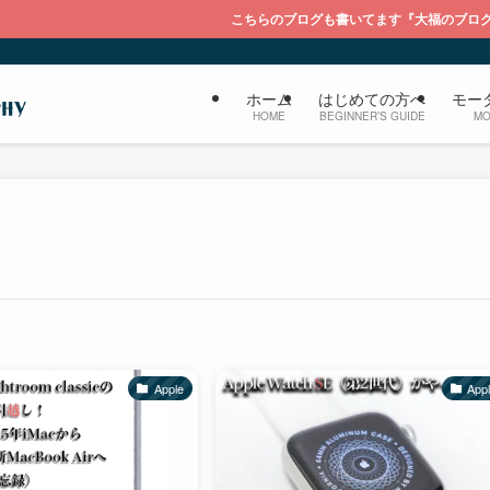
こちらのブログも書いてます『大福のブログ ライカを持って膝
ホーム
はじめての方へ
モー
HOME
BEGINNER’S GUIDE
MO
Apple
App