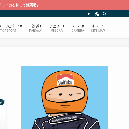
栗毛』
タースポーツ
鉄道
ミニカー
カメラ
もくじ
TORSPORT
RAILWAY
MINICAR
CAMERA
SITE MAP
le