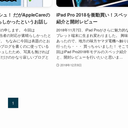
シュ！ だがAppleCareの
iPad Pro 2018を衝動買い！スペ
らしかったというお話し
紹介と開封レビュー
ぴの申します。 今回は
2018年11月7日、iPad Proがさらに魅力的
eの担当者の対応が素晴らしかったと
ブレット端末に生まれ変わりました。 興
。 ちなみに今回は表題のとお
あったので、地方の味方ヤマダ電機へ触り
のブログを書くのに使っている
行ったら・・・ 買っちゃいました！ そこ
ッシュしたため、写真も無ければ
回はiPad Pro2018年モデルのスペック紹介
字だけのかなり寂しいブログと
と、開封レビューを行いたいと思いま...
2018年12月9日
1