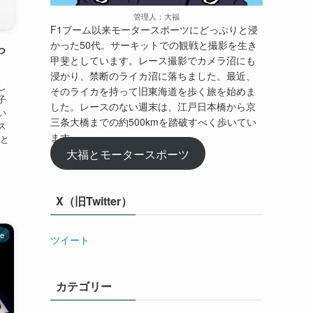
管理人：大福
F1ブーム以来モータースポーツにどっぷりと浸
かった50代。サーキットでの観戦と撮影を生き
っ
甲斐としています。レース撮影でカメラ沼にも
浸かり、禁断のライカ沼に落ちました。最近、
し
そのライカを持って旧東海道を歩く旅を始めま
子
した。レースのない週末は、江戸日本橋から京
い
三条大橋までの約500kmを踏破すべく歩いてい
ス
ます。
業と
大福とモータースポーツ
X（旧Twitter）
le
ツイート
カテゴリー