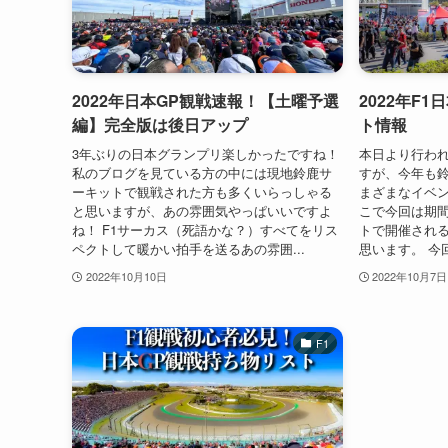
2022年日本GP観戦速報！【土曜予選
2022年F
編】完全版は後日アップ
ト情報
3年ぶりの日本グランプリ楽しかったですね！
本日より行われ
私のブログを見ている方の中には現地鈴鹿サ
すが、今年も
ーキットで観戦された方も多くいらっしゃる
まざまなイベン
と思いますが、あの雰囲気やっぱいいですよ
こで今回は期
ね！ F1サーカス（死語かな？）すべてをリス
トで開催され
ペクトして暖かい拍手を送るあの雰囲...
思います。 今
2022年10月10日
2022年10月7日
F1