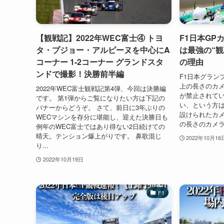
【観戦記】2022年WEC富士④ トヨ
F1日本GP
タ・プジョー・アルピーヌを中心にA
は最強の“観
コーナー 1-2コーナー グランドスタ
の理由
ンドで撮影！決勝前半編
F1日本グラン
上の長さのカ
2022年WEC富士観戦記第4弾、今回は決勝編
が禁止されてい
です。 第1弾からご覧になりたい方は下記の
い、という方
バナーからどうぞ。 さて、前日に3年ぶりの
設けられたカメ
WECマシンを存分に堪能し、迎えた決勝日も
の長さのカメラ
例年のWEC富士ではあり得ない2日続けての
晴天。テンション爆上がりです。 鼻歌混じ
2022年10月16
り...
2022年10月19日
F1