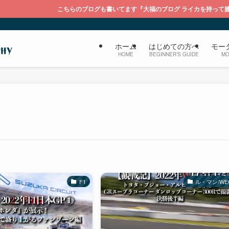
こちらのブログも書いてます『大福のブログ ライカを持って膝栗毛』
ホーム
はじめての方へ
モー
HOME
BEGINNER’S GUIDE
MO
F1
ル・マン/WE