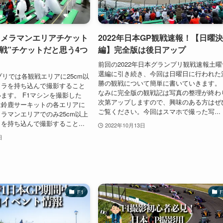
カメラマンエリアチケット
2022年日本GP観戦速報！【日曜
戦”チケットだと思う4つ
編】完全版は後日アップ
前回の2022年日本グランプリ観戦速報土曜
選編に引き続き、今回は日曜日に行われた
プリでは各観戦エリアに25cm以
勝の観戦について簡単に書いていきます。
メラを持ち込んで撮影すること
なみに完全版の観戦記は写真の整理が終わ
ます。 F1マシンを撮影した
次第アップしますので、興味のある方はぜ
は鈴鹿サーキットの各エリアに
ご覧ください。今回はスマホで撮った写...
ラマンエリアでのみ25cm以上
を持ち込んで撮影すること...
2022年10月13日
日
F1
F