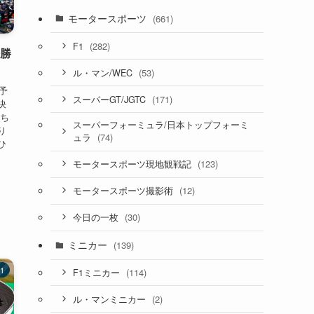
モータースポーツ
(661)
(282)
F1
決勝
(53)
ル・マン/WEC
予
(171)
スーパーGT/JGTC
決
 ち
スーパーフォーミュラ/日本トップフォーミ
り
(74)
ュラ
ひ
(123)
モータースポーツ現地観戦記
(12)
モータースポーツ撮影術
(30)
今日の一枚
ミニカー
(139)
1
(114)
F1ミニカー
(2)
ル・マンミニカー