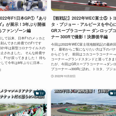
022年F1日本GP①『あり
【観戦記】2022年WEC富士⑤ ト
ダ』が展示！3年ぶり開催
タ・プジョー・アルピーヌを中心
るファンゾーン編
GRスープラコーナー ダンロップ
ナー 300Rで撮影！決勝後半編
開催して以来、日本F1のメッカと
刻んできた鈴鹿でのF1です
今回は2022年WEC富士現地観戦記の最終
2021年は新型コロナウイルスの
す。 最初からご覧になりたい方は下のバ
止されました。 そんな鈴鹿サ
からどうぞ。 前回はコカコーラコーナー→1
、F1が戻ってきました！ 待ち
コーナー→グランドスタンドと巡ってきま
して今年は8年ぶりに日本...
たが、今回はGRスープラコーナー→ダン
プコーナー→300Rに訪れ、トヨタ、プジョ.
日
2022年10月22日
F1
F