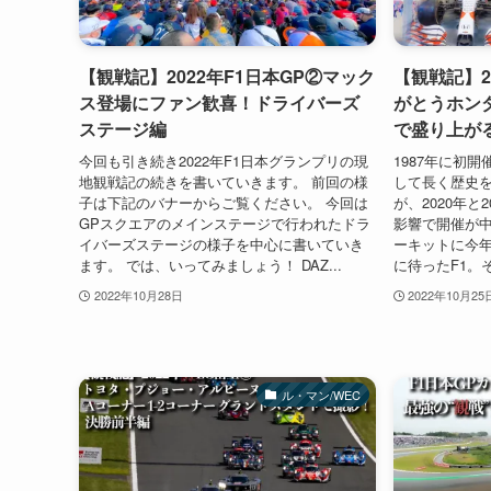
【観戦記】2022年F1日本GP②マック
【観戦記】2
ス登場にファン歓喜！ドライバーズ
がとうホン
ステージ編
で盛り上が
今回も引き続き2022年F1日本グランプリの現
1987年に初
地観戦記の続きを書いていきます。 前回の様
して長く歴史を
子は下記のバナーからご覧ください。 今回は
が、2020年と
GPスクエアのメインステージで行われたドラ
影響で開催が中
イバーズステージの様子を中心に書いていき
ーキットに今年
ます。 では、いってみましょう！ DAZ...
に待ったF1。そ
2022年10月28日
2022年10月25
ル・マン/WEC