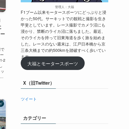
管理人：大福
F1ブーム以来モータースポーツにどっぷりと浸
かった50代。サーキットでの観戦と撮影を生き
ヨ
甲斐としています。レース撮影でカメラ沼にも
に
浸かり、禁断のライカ沼に落ちました。最近、
コー
そのライカを持って旧東海道を歩く旅を始めま
した。レースのない週末は、江戸日本橋から京
回で
三条大橋までの約500kmを踏破すべく歩いてい
ナー
ます。
-2
大福とモータースポーツ
し
ロッ
..
X（旧Twitter）
ツイート
1
カテゴリー