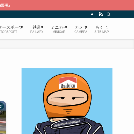
タースポーツ
鉄道
ミニカー
カメラ
もくじ
TORSPORT
RAILWAY
MINICAR
CAMERA
SITE MAP
C