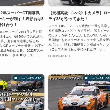
22年スーパーGT開幕戦
【元祖高級コンパクトカメラ】ロ
ルーキーが制す！表彰台は3
ライ35がやってきた！
分け合う！
ローライ35。 フィルム時代に一世を風靡
元祖高級コンパクトカメラだ。 私もずー
022年シーズンは4月17日に開
のカメラを手に入れたいと思っていたが、
われた。 GT500クラスの結果
回偶然にもカメラのキタムラで中古品が置
選手、山下健太選手が駆るルー
れており、晴れて衝動買いと相成った。 
のGRスープラが優勝！ 以下が
うことで今回は私が手に入れたローラ...
の最終順位になる。 2022年スー
ザルト（GT500クラス） ...
2022年4月17日
スーパーGT/JGTC
スーパーGT/JGT