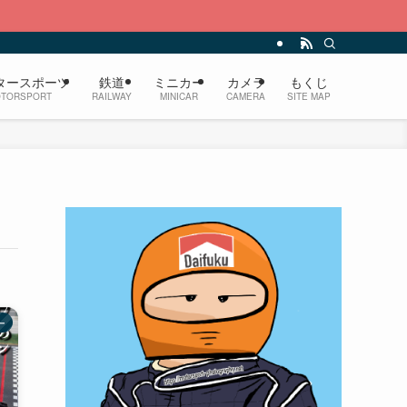
タースポーツ
鉄道
ミニカー
カメラ
もくじ
TORSPORT
RAILWAY
MINICAR
CAMERA
SITE MAP
ー