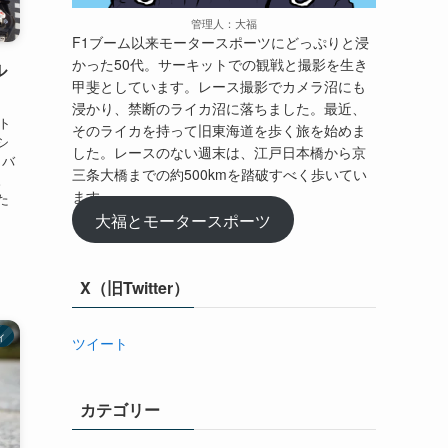
管理人：大福
F1ブーム以来モータースポーツにどっぷりと浸
かった50代。サーキットでの観戦と撮影を生き
ル
甲斐としています。レース撮影でカメラ沼にも
】
浸かり、禁断のライカ沼に落ちました。最近、
ト
そのライカを持って旧東海道を歩く旅を始めま
シ
した。レースのない週末は、江戸日本橋から京
イバ
三条大橋までの約500kmを踏破すべく歩いてい
。
ます。
た
大福とモータースポーツ
X（旧Twitter）
ィ
ツイート
カテゴリー