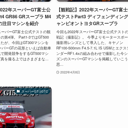
022年スーパーGT富士公
【観戦記】2022年スーパーGT富
4 GR86 GRスープラ M4
式テストPart3 ディフェンディン
0の注目マシンを紹介
ャンピオントヨタGRスープラ
年スーパーGT富士公式テストの観
今回も2022年スーパーGT富士公式テスト
4弾。 Part1-3ではGT500
戦記（撮影記）。 今季よりモータースポ
たが、今回はGT300マシンを
撮影用レンズとして導入した、キヤノン
ーパーGTの花形といえば自動車
RF100-500mm F4.5-7.1L IS USMとエク
で開発競争をするGT500マシ
ンダーRF1.4xの組み合わせで撮影した今
真を撮る上ではさまざまな...
ズンのスーパーGTマシンを掲載していこ
思...
2022年4月8日
スーパーGT/JGTC