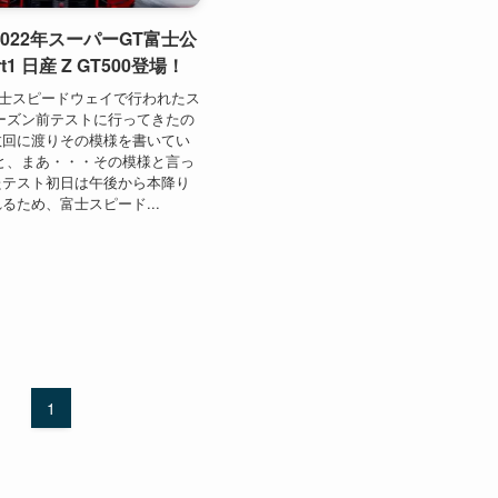
022年スーパーGT富士公
1 日産 Z GT500登場！
に富士スピードウェイで行われたス
ーズン前テストに行ってきたの
数回に渡りその模様を書いてい
と、まあ・・・その模様と言っ
たテスト初日は午後から本降り
るため、富士スピード...
1