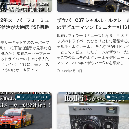
22年スーパーフォーミュ
ザウバーC37 シャルル・ルクレー
下信治が大逆転でSF初勝
のデビューマシン【ミニカー#113
現在はフェラーリのエースになり、F1界の
ップのドライバーのひとりとして活躍する
鈴鹿サーキットでのスーパーフ
ャルル・ルクレール。 そんな彼がF1ドラ
戦で、松下信治選手が見事な逆
ーとしてデビューしたチームがザウバーだ
決めた！ 現在スーパーフォー
そこで今回はそのルクレールがデビューし
するドライバーの中では個人的
マシン、2018年のザウバーC37を紹介し...
なドライバーだけに、毎レース
いるのだが、今回のレ...
2022年4月24日
スーパーGT/JGTC
カメラボデ