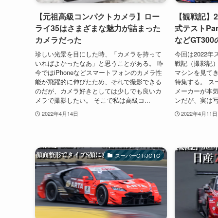
【元祖高級コンパクトカメラ】ロー
【観戦記】2
ライ35はさまざまな魅力が詰まった
式テストPart
カメラだった
などGT30
珍しい光景を目にした時、「カメラを持って
今回は2022
いればよかったなあ」と思うことがある。 昨
戦記（撮影記）の第
今ではiPhoneなどスマートフォンのカメラ性
マシンを見てき
能が飛躍的に伸びたため、それで撮影できる
特集する。 ス
のだが、カメラ好きとしては少しでも良いカ
メーカーが本気
メラで撮影したい。 そこで私は高級コ...
ンだが、実は写
2022年4月14日
2022年4月11日
スーパーGT/JGTC