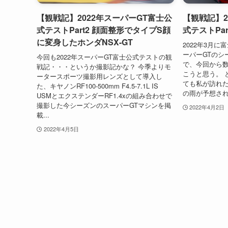
【観戦記】2022年スーパーGT富士公
【観戦記】2
式テストPart2 顔面整形でタイプS顔
式テストPart
に変身したホンダNSX-GT
2022年3月
ーパーGTのシ
今回も2022年スーパーGT富士公式テストの観
で、今回から
戦記・・・というか撮影記かな？ 今季よりモ
こうと思う。 
ータースポーツ撮影用レンズとして導入し
ても私が訪れ
た、キヤノンRF100-500mm F4.5-7.1L IS
の雨が予想され
USMとエクステンダーRF1.4xの組み合わせで
撮影した今シーズンのスーパーGTマシンを掲
2022年4月2日
載...
2022年4月5日