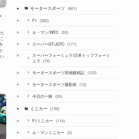
モータースポーツ
(661)
ー
(282)
F1
(53)
ル・マン/WEC
した
とこ
(171)
スーパーGT/JGTC
今
か
スーパーフォーミュラ/日本トップフォーミ
とい
(74)
ュラ
(123)
モータースポーツ現地観戦記
(12)
モータースポーツ撮影術
(30)
今日の一枚
C
ミニカー
(139)
(114)
F1ミニカー
(2)
ル・マンミニカー