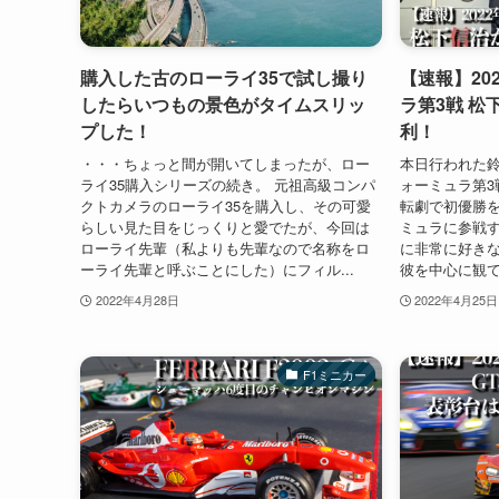
購入した古のローライ35で試し撮り
【速報】20
したらいつもの景色がタイムスリッ
ラ第3戦 松
プした！
利！
・・・ちょっと間が開いてしまったが、ロー
本日行われた
ライ35購入シリーズの続き。 元祖高級コンパ
ォーミュラ第3
クトカメラのローライ35を購入し、その可愛
転劇で初優勝を
らしい見た目をじっくりと愛でたが、今回は
ミュラに参戦
ローライ先輩（私よりも先輩なので名称をロ
に非常に好き
ーライ先輩と呼ぶことにした）にフィル...
彼を中心に観て
2022年4月28日
2022年4月25日
F1ミニカー