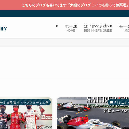
ブログも書いてます『大福のブログ ライカを持って膝栗毛』
ホーム
はじめての方へ
モー
HOME
BEGINNER’S GUIDE
MO
ーミュラ/日本トップフォーミュラ
F1ミニカ