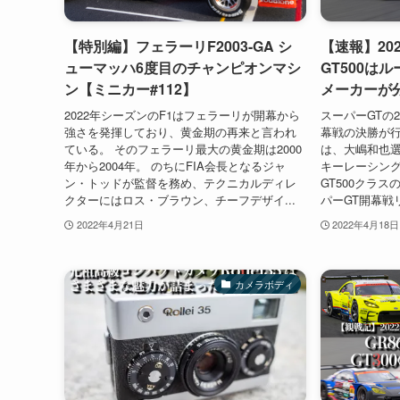
【特別編】フェラーリF2003-GA シ
【速報】20
ューマッハ6度目のチャンピオンマシ
GT500は
ン【ミニカー#112】
メーカーが
2022年シーズンのF1はフェラーリが開幕から
スーパーGTの2
強さを発揮しており、黄金期の再来と言われ
幕戦の決勝が行
ている。 そのフェラーリ最大の黄金期は2000
は、大嶋和也
年から2004年。 のちにFIA会長となるジャ
キーレーシング
ン・トッドが監督を務め、テクニカルディレ
GT500クラス
クターにはロス・ブラウン、チーフデザイ...
パーGT開幕戦リ
2022年4月21日
2022年4月18日
カメラボディ