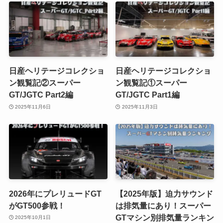
日産ヘリテージコレクショ
日産ヘリテージコレクショ
ン観覧記②スーパー
ン観覧記①スーパー
GT/JGTC Part2編
GT/JGTC Part1編
2025年11月6日
2025年11月3日
2026年にプレリュードGT
【2025年版】迫力サウンド
がGT500参戦！
は排気量にあり！スーパー
GTマシン別排気量ランキン
2025年10月1日