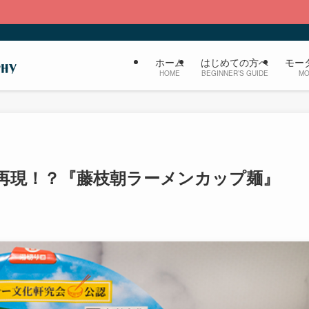
ホーム
はじめての方へ
モー
HOME
BEGINNER’S GUIDE
MO
再現！？『藤枝朝ラーメンカップ麺』