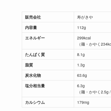
販売会社
寿がきや
内容量
112g
エネルギー
299kcal
（麺・かやく234kca
たんぱく質
8.1g
脂質
1.3g
炭水化物
63.6g
塩分相当量
6.3g
（麺・かやく2.5g /
カルシウム
179mg