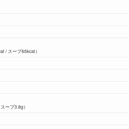
l / スープ65kcal）
 スープ3.8g）