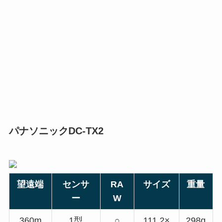
パナソニックDC-TX2
望遠端
センサ
RA
サイズ
重量
ー
W
360m
1型
○
111.2×
298g