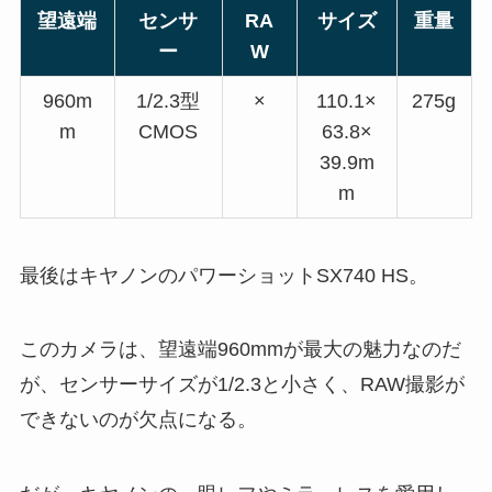
望遠端
センサ
RA
サイズ
重量
ー
W
960m
1/2.3型
×
110.1×
275g
m
CMOS
63.8×
39.9m
m
最後はキヤノンのパワーショットSX740 HS。
このカメラは、望遠端960mmが最大の魅力なのだ
が、センサーサイズが1/2.3と小さく、RAW撮影が
できないのが欠点になる。