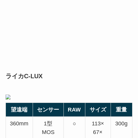
ライカC-LUX
望遠端
センサー
RAW
サイズ
重量
360mm
1型
○
113×
300g
MOS
67×