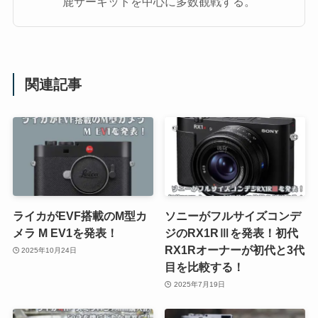
鹿サーキットを中心に多数観戦する。
関連記事
ライカがEVF搭載のM型カ
ソニーがフルサイズコンデ
メラ M EV1を発表！
ジのRX1RⅢを発表！初代
RX1Rオーナーが初代と3代
2025年10月24日
目を比較する！
2025年7月19日