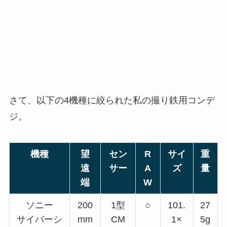
さて、以下の4機種に絞られた私の撮り鉄用コンデ
ジ。
機種
望
セン
R
サイ
重
遠
サー
A
ズ
量
端
W
ソニー
200
1型
○
101.
27
サイバーシ
mm
CM
1×
5g