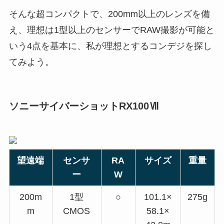
そんな超コンパクトで、200mm以上のレンズを備
え、理想は1型以上のセンサーでRAW撮影が可能と
いう4点を基本に、私が理想とするコンデジを探し
てみよう。
ソニーサイバーショットRX100Ⅶ
望遠端
センサ
RA
サイズ
重量
ー
W
200m
1型
○
101.1×
275g
m
CMOS
58.1×