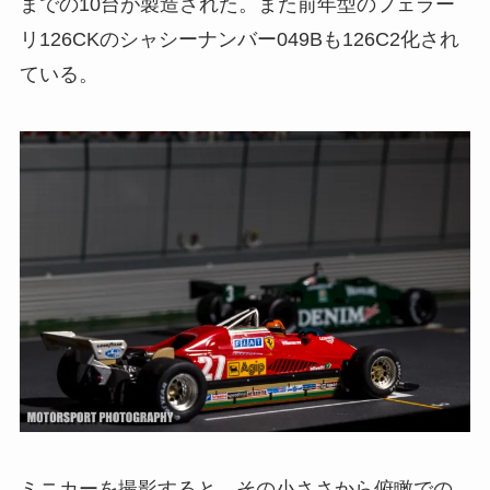
までの10台が製造された。また前年型のフェラー
リ126CKのシャシーナンバー049Bも126C2化され
ている。
ミニカーを撮影すると、その小ささから俯瞰での