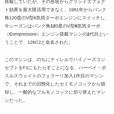
搭載していたが、その形状からグランドエフェク
ト効果を最大限活用できなく、1981年からバンク
角120度のV型6気筒ターボエンジンにスイッチし、
今シーズンはバンク角
12
0度のV型
6
気筒ターボ
（
C
ompressore）エンジン搭載マシンの
2
代目とい
うことで、126C2と命名された。
このマシンは、のちにティレルでハイノーズコン
セプトをF1にもたらすことになる、ハーベイ・ポ
スルスウェイトのフェラーリ加入1作目のマシン
で、それまでの旧態化したセミモノコックから脱
却し、一般的なフルモノコックに切り替えたマシ
ンだった。