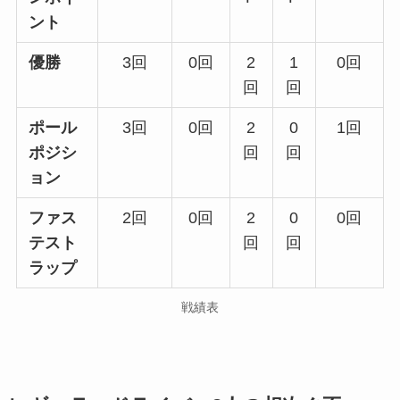
ント
優勝
3回
0回
2
1
0回
回
回
ポール
3回
0回
2
0
1回
ポジシ
回
回
ョン
ファス
2回
0回
2
0
0回
テスト
回
回
ラップ
戦績表