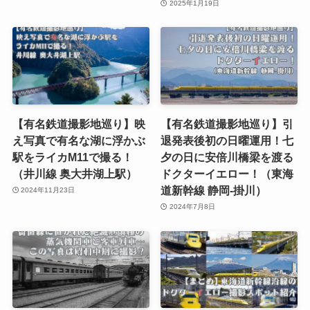
2025年1月19日
【有名鉄道撮影地巡り】映
【有名鉄道撮影地巡り】引
え写真で有名な湖に浮かぶ
退発表後初の日曜運用！七
駅をライカM11で撮る！
夕の日に安倍川橋梁を渡る
（井川線 奥大井湖上駅）
ドクターイエロー！（東海
道新幹線 静岡-掛川）
2024年11月23日
2024年7月8日