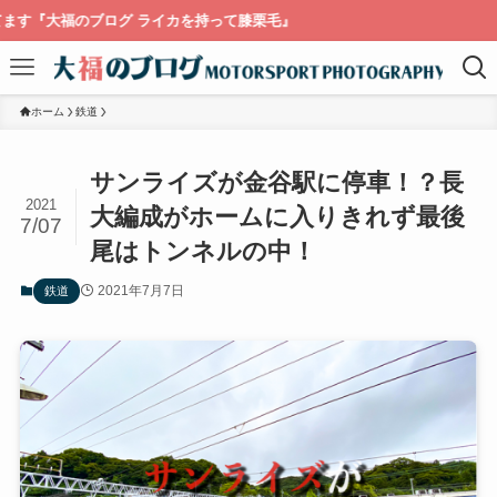
ブログ ライカを持って膝栗毛』
ホーム
鉄道
サンライズが金谷駅に停車！？長
2021
大編成がホームに入りきれず最後
7/07
尾はトンネルの中！
2021年7月7日
鉄道