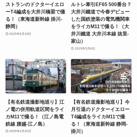
ストランのドクターイエロ
ルトレ牽引EF65 500番台？
ーT4編成を大井川橋梁で撮
大井川鐵道で今春デビュー
る！（東海道新幹線 掛川-
した国鉄塗装の電気機関車
静岡）
をライカM11で撮る！（大
井川鐵道 大井川本線 抜里-
2025年6月19日
家山）
2025年5月6日
【有名鉄道撮影地巡り】江
【有名鉄道撮影地巡り】今
ノ電の併用軌道区間をライ
月引退のドクターイエロー
カM11で撮る！（江ノ島電
T4編成をライカM11で撮
鉄線 腰越-江ノ島）
る！（東海道新幹線 静岡-
掛川）
2025年4月20日