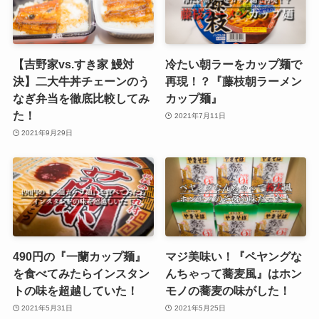
【吉野家vs.すき家 鰻対
冷たい朝ラーをカップ麺で
決】二大牛丼チェーンのう
再現！？『藤枝朝ラーメン
なぎ弁当を徹底比較してみ
カップ麺』
た！
2021年7月11日
2021年9月29日
490円の『一蘭カップ麺』
マジ美味い！『ペヤングな
を食べてみたらインスタン
んちゃって蕎麦風』はホン
トの味を超越していた！
モノの蕎麦の味がした！
2021年5月31日
2021年5月25日