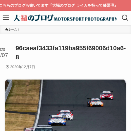
ちらのブログも書いてます『大福のブログ ライカを持って膝栗毛』
ホーム
96caeaf3433fa119ba955f69006d10a6-
020
/07
8
2020年12月7日