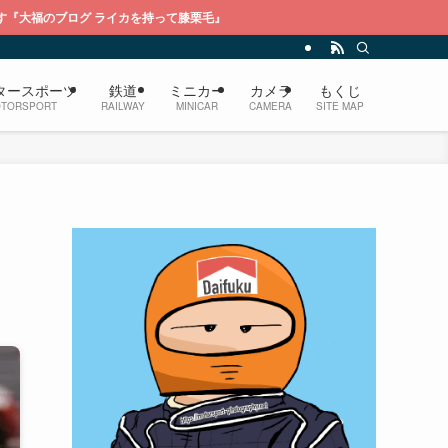
カを持って膝栗毛』
タースポーツ
鉄道
ミニカー
カメラ
もくじ
TORSPORT
RAILWAY
MINICAR
CAMERA
SITE MAP