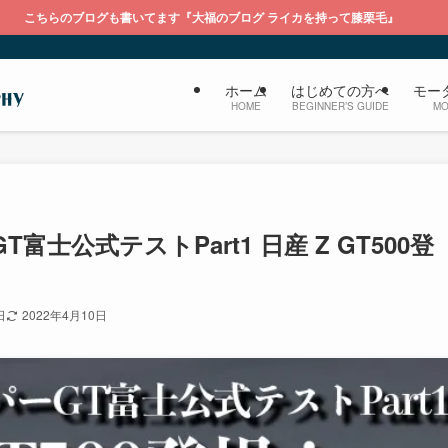
ます『大福のブログ ライカを持って膝栗毛』
ホーム
はじめての方へ
モー
HOME
BEGINNER’S GUIDE
MO
富士公式テストPart1 日産 Z GT500登
日
2022年4月10日