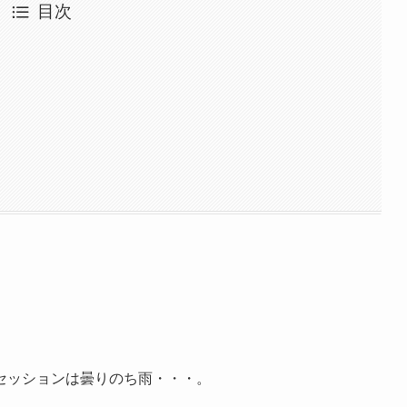
目次
！
セッションは曇りのち雨・・・。