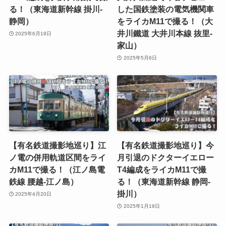
る！（東海道新幹線 掛川-
した国鉄塗装の電気機関車
静岡）
をライカM11で撮る！（大
井川鐵道 大井川本線 抜里-
2025年6月19日
家山）
2025年5月6日
【有名鉄道撮影地巡り】江
【有名鉄道撮影地巡り】今
ノ電の併用軌道区間をライ
月引退のドクターイエロー
カM11で撮る！（江ノ島電
T4編成をライカM11で撮
鉄線 腰越-江ノ島）
る！（東海道新幹線 静岡-
掛川）
2025年4月20日
2025年1月19日