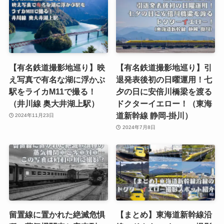
【有名鉄道撮影地巡り】映
【有名鉄道撮影地巡り】引
え写真で有名な湖に浮かぶ
退発表後初の日曜運用！七
駅をライカM11で撮る！
夕の日に安倍川橋梁を渡る
（井川線 奥大井湖上駅）
ドクターイエロー！（東海
道新幹線 静岡-掛川）
2024年11月23日
2024年7月8日
留置線に置かれた絶滅危惧
【まとめ】東海道新幹線沿