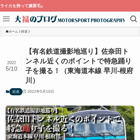
毛』
ホーム
鉄道
【有名鉄道撮影地巡り】佐奈田ト
ンネル近くのポイントで特急踊り
2022
5/10
子を撮る！（東海道本線 早川-根府
川）
2022年5月10日
鉄道