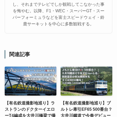
し、それまでテレビでしか観戦してこなかった事
を悔やむ。以降、F1・WEC・スーパーGT・スー
パーフォーミュラなどを富士スピードウェイ・鈴
鹿サーキットを中心に多数観戦する。
関連記事
【有名鉄道撮影地巡り】ラ
【有名鉄道撮影地巡り】ブ
ストランのドクターイエロ
ルトレ牽引EF65 500番台？
ーT4編成を大井川橋梁で撮
大井川鐵道で今春デビュー