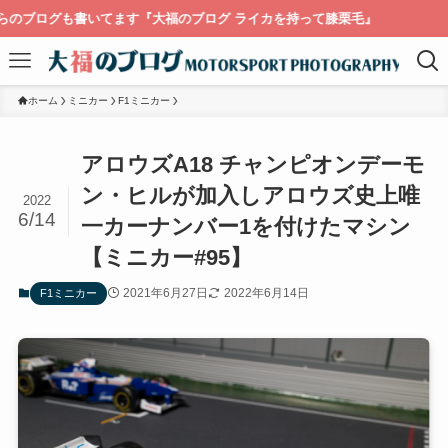
す『大福のブログ ライカを持って膝栗毛』
ホーム
ミニカー
F1ミニカー
アロウズA18 チャンピオンデーモ
ン・ヒルが加入しアロウズ史上唯
2022
6/14
一カーナンバー1を付けたマシン
【ミニカー#95】
2021年6月27日
2022年6月14日
F1ミニカー