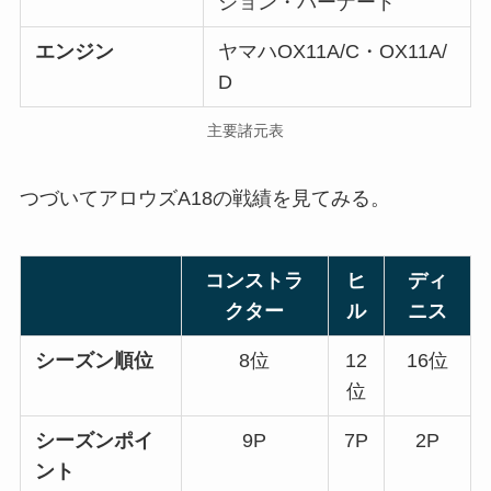
ジョン・バーナード
エンジン
ヤマハOX11A/C・OX11A/
D
主要諸元表
つづいてアロウズA18の戦績を見てみる。
コンストラ
ヒ
ディ
クター
ル
ニス
シーズン順位
8位
12
16位
位
シーズンポイ
9P
7P
2P
ント