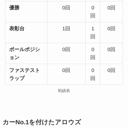
優勝
0回
0
0回
回
表彰台
1回
1
0回
回
ポールポジシ
0回
0
0回
ョン
回
ファステスト
0回
0
0回
ラップ
回
戦績表
カーNo.1を付けたアロウズ