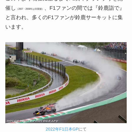
催し
、F1ファンの間では『鈴鹿詣で』
（2007・2008年は非開催）
と言われ、多くのF1ファンが鈴鹿サーキットに集
います。
2022年F1日本GP
にて