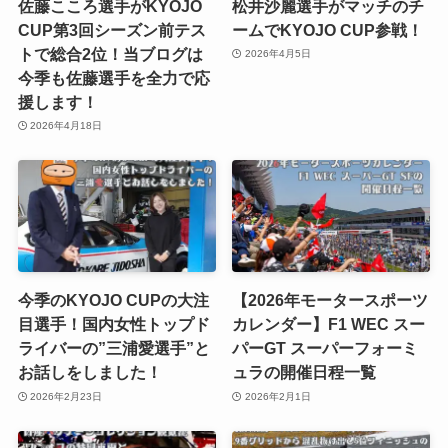
佐藤こころ選手がKYOJO
松井沙麗選手がマッチのチ
CUP第3回シーズン前テス
ームでKYOJO CUP参戦！
トで総合2位！当ブログは
2026年4月5日
今季も佐藤選手を全力で応
援します！
2026年4月18日
今季のKYOJO CUPの大注
【2026年モータースポーツ
目選手！国内女性トップド
カレンダー】F1 WEC スー
ライバーの”三浦愛選手”と
パーGT スーパーフォーミ
お話しをしました！
ュラの開催日程一覧
2026年2月23日
2026年2月1日