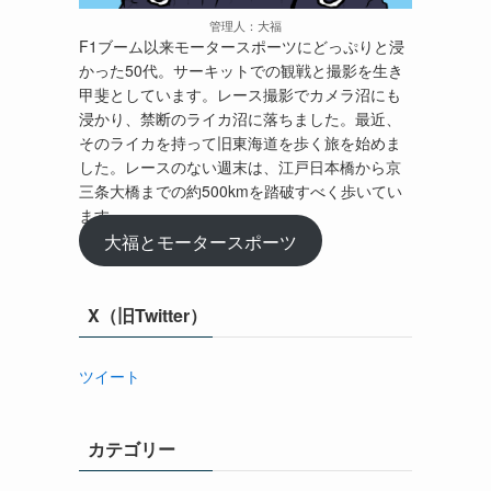
管理人：大福
F1ブーム以来モータースポーツにどっぷりと浸
かった50代。サーキットでの観戦と撮影を生き
甲斐としています。レース撮影でカメラ沼にも
浸かり、禁断のライカ沼に落ちました。最近、
そのライカを持って旧東海道を歩く旅を始めま
した。レースのない週末は、江戸日本橋から京
三条大橋までの約500kmを踏破すべく歩いてい
ます。
大福とモータースポーツ
X（旧Twitter）
ツイート
カテゴリー