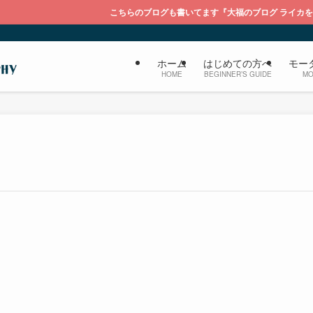
こちらのブログも書いてます『大福のブログ ライカを持って膝栗毛』
ホーム
はじめての方へ
モー
HOME
BEGINNER’S GUIDE
MO