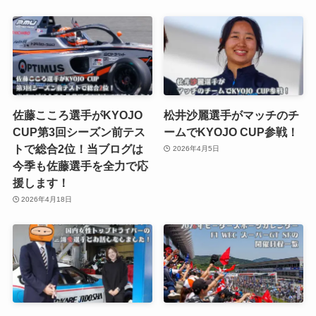
佐藤こころ選手がKYOJO
松井沙麗選手がマッチのチ
CUP第3回シーズン前テス
ームでKYOJO CUP参戦！
トで総合2位！当ブログは
2026年4月5日
今季も佐藤選手を全力で応
援します！
2026年4月18日