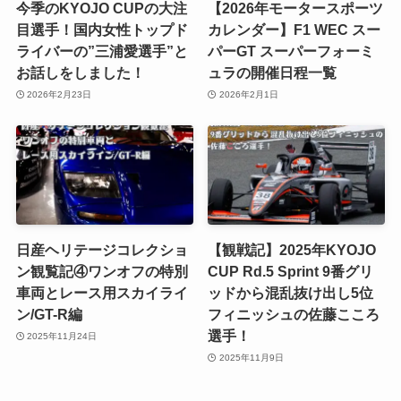
今季のKYOJO CUPの大注
【2026年モータースポーツ
目選手！国内女性トップド
カレンダー】F1 WEC スー
ライバーの”三浦愛選手”と
パーGT スーパーフォーミ
お話しをしました！
ュラの開催日程一覧
2026年2月23日
2026年2月1日
日産ヘリテージコレクショ
【観戦記】2025年KYOJO
ン観覧記④ワンオフの特別
CUP Rd.5 Sprint 9番グリ
車両とレース用スカイライ
ッドから混乱抜け出し5位
ン/GT-R編
フィニッシュの佐藤こころ
選手！
2025年11月24日
2025年11月9日