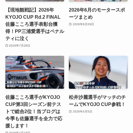
【現地観戦記】2026年
2026年6月のモータースポ
KYOJO CUP Rd.2 FINAL
ーツまとめ
佐藤こころ選手表彰台獲
2026年6月29日
得！PP三浦愛選手はペナル
ティに泣く
2026年7月28日
佐藤こころ選手がKYOJO
松井沙麗選手がマッチのチ
CUP第3回シーズン前テス
ームでKYOJO CUP参戦！
トで総合2位！当ブログは
2026年4月5日
今季も佐藤選手を全力で応
援します！
2026年4月18日