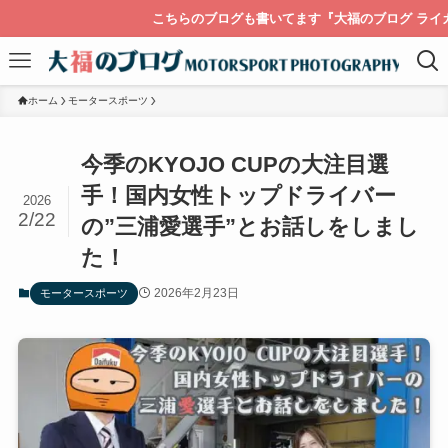
こちらのブログも書いてます『大福のブログ ライカを持って膝栗毛
ホーム
モータースポーツ
今季のKYOJO CUPの大注目選
手！国内女性トップドライバー
2026
2/22
の”三浦愛選手”とお話しをしまし
た！
2026年2月23日
モータースポーツ