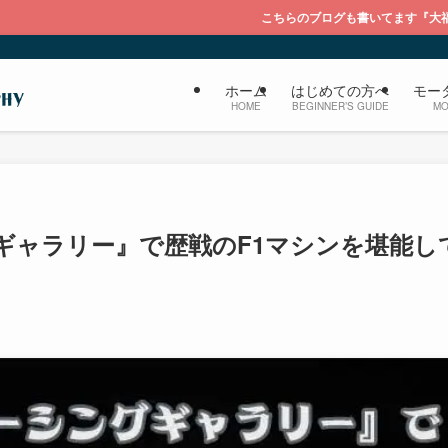
こちらのブログも書いてます『大福のブログ ライカを持っ
ホーム
はじめての方へ
モー
HOME
BEGINNER’S GUIDE
MO
ギャラリー』で歴戦のF1マシンを堪能し