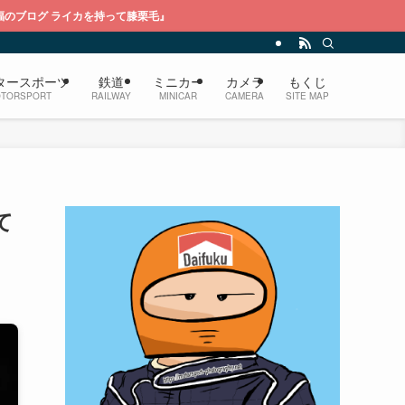
て膝栗毛』
タースポーツ
鉄道
ミニカー
カメラ
もくじ
TORSPORT
RAILWAY
MINICAR
CAMERA
SITE MAP
て