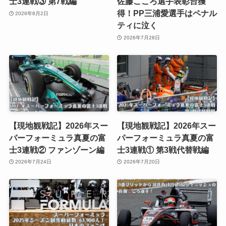
士3連戦③ 第7戦編
佐藤こころ選手表彰台獲
得！PP三浦愛選手はペナル
2026年8月2日
ティに泣く
2026年7月28日
【現地観戦記】2026年スー
【現地観戦記】2026年スー
パーフォーミュラ真夏の富
パーフォーミュラ真夏の富
士3連戦② ファンゾーン編
士3連戦① 第3戦代替戦編
2026年7月24日
2026年7月20日