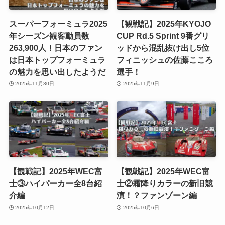
スーパーフォーミュラ2025
【観戦記】2025年KYOJO
年シーズン観客動員数
CUP Rd.5 Sprint 9番グリ
263,900人！日本のファン
ッドから混乱抜け出し5位
は日本トップフォーミュラ
フィニッシュの佐藤こころ
の魅力を思い出したようだ
選手！
2025年11月30日
2025年11月9日
【観戦記】2025年WEC富
【観戦記】2025年WEC富
士③ハイパーカー全8台紹
士②霜降りカラーの新旧競
介編
演！？ファンゾーン編
2025年10月12日
2025年10月6日