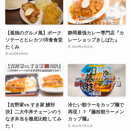
【孤独のグルメ風】ポーク
静岡最強カレー専門店『カ
ソテーとヒレカツ/洋食食堂
レーショップきしばた』
たくみ
2023年2月22日
2025年9月6日
【吉野家vs.すき家 鰻対
冷たい朝ラーをカップ麺で
決】二大牛丼チェーンのう
再現！？『藤枝朝ラーメン
なぎ弁当を徹底比較してみ
カップ麺』
た！
2021年7月11日