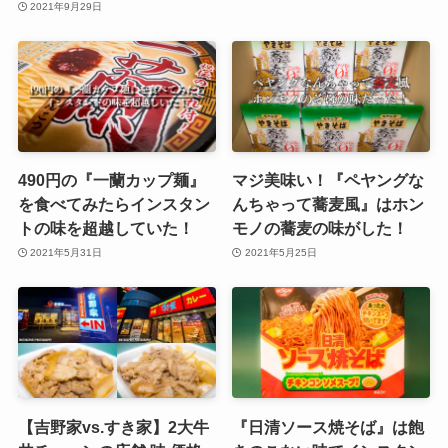
2021年9月29日
490円の『一蘭カップ麺』
マジ美味い！『ペヤングな
を食べてみたらインスタン
んちゃって蕎麦風』はホン
トの味を超越していた！
モノの蕎麦の味がした！
2021年5月31日
2021年5月25日
【吉野家vs.すき家】2大牛
『日清ソース焼そば』は飽